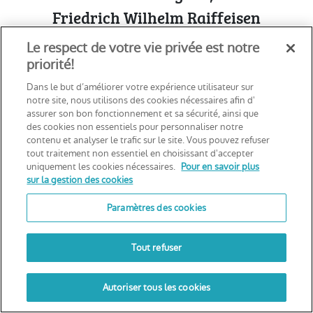
Friedrich Wilhelm Raiffeisen
L-2411 Luxembourg - Cloche d’Or
Le respect de votre vie privée est notre
priorité!
Voir sur Google Maps
Dans le but d’améliorer votre expérience utilisateur sur
notre site, nous utilisons des cookies nécessaires afin d'
assurer son bon fonctionnement et sa sécurité, ainsi que
des cookies non essentiels pour personnaliser notre
Déclaration d’accessibilité
contenu et analyser le trafic sur le site. Vous pouvez refuser
Politique de cookies
tout traitement non essentiel en choisissant d'accepter
Politique de confidentialité
uniquement les cookies nécessaires.
Pour en savoir plus
sur la gestion des cookies
Mentions légales
Notice d’information
Paramètres des cookies
Digitalised by
Tout refuser
JE VEUX FAIRE UN BILAN MÉDICAL
Autoriser tous les cookies