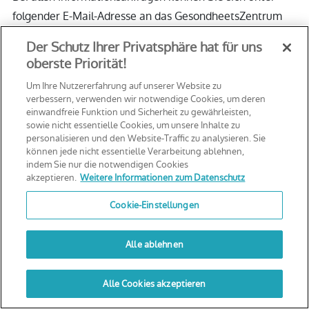
folgender E-Mail-Adresse an das GesondheetsZentrum
wenden:
communication@fhrs.lu
Der Schutz Ihrer Privatsphäre hat für uns
oberste Priorität!
Geltendes Recht und
Um Ihre Nutzererfahrung auf unserer Website zu
verbessern, verwenden wir notwendige Cookies, um deren
Gerichtsstandsklausel
einwandfreie Funktion und Sicherheit zu gewährleisten,
sowie nicht essentielle Cookies, um unsere Inhalte zu
personalisieren und den Website-Traffic zu analysieren. Sie
Sofern keine ausdrückliche, anderslautende Angabe der
können jede nicht essentielle Verarbeitung ablehnen,
Einrichtung GesondheetsZentrum vorliegt, kann die
indem Sie nur die notwendigen Cookies
unterlassene oder verspätete Ausübung eines Rechts
akzeptieren.
Weitere Informationen zum Datenschutz
oder Inanspruchnahme eines Rechtsmittels durch die
Cookie-Einstellungen
Einrichtung GesondheetsZentrum im Rahmen der
Hinweise nicht als Verzicht auf ein solches Recht oder
Alle ablehnen
Rechtsmittel oder auf jedes sonstige Recht oder
ICH MÖCHTE EINER VORSORGEUNTERSUCHUNG
Rechtsmittel in Bezug auf die Hinweise betrachtet
Alle Cookies akzeptieren
UNTERZIEHEN
werden.