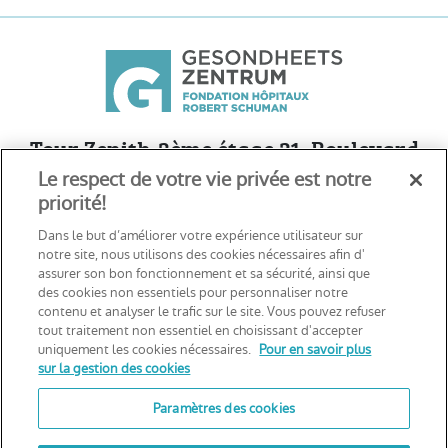
Tour Zenith-3ème étage 21, Boulevard
Le respect de votre vie privée est notre
Friedrich Wilhelm Raiffeisen
priorité!
L-2411 Luxembourg - Cloche d’Or
Dans le but d’améliorer votre expérience utilisateur sur
notre site, nous utilisons des cookies nécessaires afin d'
Voir sur Google Maps
assurer son bon fonctionnement et sa sécurité, ainsi que
des cookies non essentiels pour personnaliser notre
contenu et analyser le trafic sur le site. Vous pouvez refuser
tout traitement non essentiel en choisissant d'accepter
Déclaration d’accessibilité
uniquement les cookies nécessaires.
Pour en savoir plus
Politique de cookies
sur la gestion des cookies
Politique de confidentialité
Paramètres des cookies
Mentions légales
Notice d’information